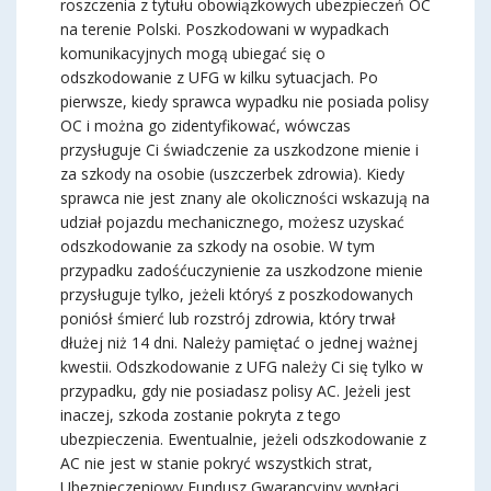
roszczenia z tytułu obowiązkowych ubezpieczeń OC
na terenie Polski. Poszkodowani w wypadkach
komunikacyjnych mogą ubiegać się o
odszkodowanie z UFG w kilku sytuacjach. Po
pierwsze, kiedy sprawca wypadku nie posiada polisy
OC i można go zidentyfikować, wówczas
przysługuje Ci świadczenie za uszkodzone mienie i
za szkody na osobie (uszczerbek zdrowia). Kiedy
sprawca nie jest znany ale okoliczności wskazują na
udział pojazdu mechanicznego, możesz uzyskać
odszkodowanie za szkody na osobie. W tym
przypadku zadośćuczynienie za uszkodzone mienie
przysługuje tylko, jeżeli któryś z poszkodowanych
poniósł śmierć lub rozstrój zdrowia, który trwał
dłużej niż 14 dni. Należy pamiętać o jednej ważnej
kwestii. Odszkodowanie z UFG należy Ci się tylko w
przypadku, gdy nie posiadasz polisy AC. Jeżeli jest
inaczej, szkoda zostanie pokryta z tego
ubezpieczenia. Ewentualnie, jeżeli odszkodowanie z
AC nie jest w stanie pokryć wszystkich strat,
Ubezpieczeniowy Fundusz Gwarancyjny wypłaci