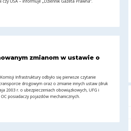
nii czy USA – informuje „Dziennik Gazeta Prawna”.
onowanym zmianom w ustawie o
Komisji Infrastruktury odbyło się pierwsze czytanie
 transporcie drogowym oraz o zmianie innych ustaw (druk
maja 2003 r. o ubezpieczeniach obowiązkowych, UFG i
 OC posiadaczy pojazdów mechanicznych.