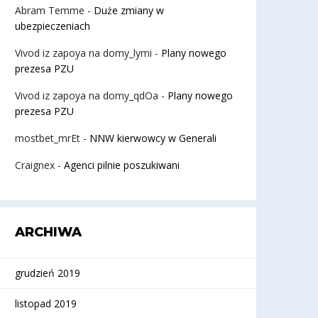
Abram Temme
-
Duże zmiany w
ubezpieczeniach
Vivod iz zapoya na domy_lymi
-
Plany nowego
prezesa PZU
Vivod iz zapoya na domy_qdOa
-
Plany nowego
prezesa PZU
mostbet_mrEt
-
NNW kierwowcy w Generali
Craignex
-
Agenci pilnie poszukiwani
ARCHIWA
grudzień 2019
listopad 2019