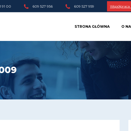
1 91 00
609 527 956
609 527 959
Współpraca
STRONA GŁÓWNA
O NA
2009