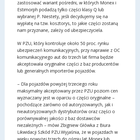
zastosować wariant pośredni, w których Monex i
Estimorph podadzą tylko części klasy Q lub
wybranej P. Niestety, jeśli decydujemy się na
wypłatę na tzw. kosztorys, to jakie części zostaną
nam przyznane, zależy od ubezpieczyciela.
W PZU, który kontroluje około 50 proc. rynku
ubezpieczeń komunikacyjnych, przy naprawie z OC
komunikacyjnego aut do trzech lat firma będzie
akceptowała oryginalne części z baz producentów
lub generalnych importerów pojazdów.
– Dla pojazdów powyżej trzeciego roku
maksymalny akceptowany przez PZU poziom cen
wyznaczany jest w oparciu o części oryginalne –
pochodzące zarówno od autoryzowanych, jak i
nieautoryzowanych dystrybutorów oraz części o
porównywalnej jakości z baz dostawców
niezależnych – mówi Zbigniew Główka z Biura
Likwidacji Szkód PZU.Wyjaśnia, że w pojazdach w
wieku powyżej trzech do ośmiu lat Monex lub