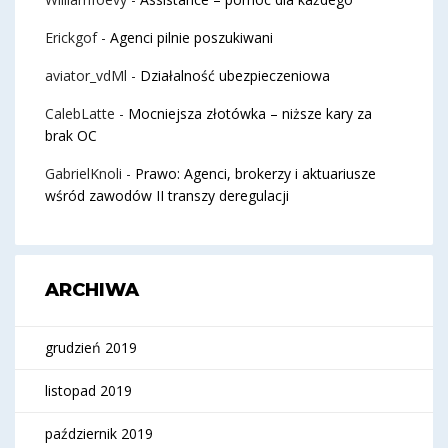
Erickgof
-
Agenci pilnie poszukiwani
aviator_vdMl
-
Działalność ubezpieczeniowa
CalebLatte
-
Mocniejsza złotówka – niższe kary za
brak OC
GabrielKnoli
-
Prawo: Agenci, brokerzy i aktuariusze
wśród zawodów II transzy deregulacji
ARCHIWA
grudzień 2019
listopad 2019
październik 2019