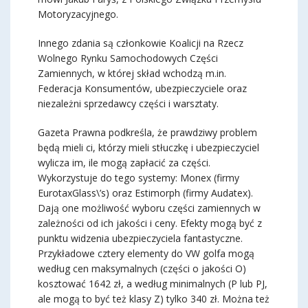
Motoryzacyjnego.
Innego zdania są członkowie Koalicji na Rzecz
Wolnego Rynku Samochodowych Części
Zamiennych, w której skład wchodzą m.in.
Federacja Konsumentów, ubezpieczyciele oraz
niezależni sprzedawcy części i warsztaty.
Gazeta Prawna podkreśla, że prawdziwy problem
będą mieli ci, którzy mieli stłuczkę i ubezpieczyciel
wylicza im, ile mogą zapłacić za części.
Wykorzystuje do tego systemy: Monex (firmy
EurotaxGlass\’s) oraz Estimorph (firmy Audatex).
Dają one możliwość wyboru części zamiennych w
zależności od ich jakości i ceny. Efekty mogą być z
punktu widzenia ubezpieczyciela fantastyczne.
Przykładowe cztery elementy do VW golfa mogą
według cen maksymalnych (części o jakości O)
kosztować 1642 zł, a według minimalnych (P lub PJ,
ale mogą to być też klasy Z) tylko 340 zł. Można też