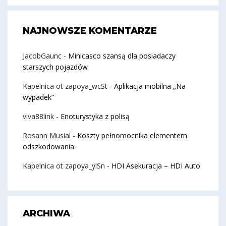
NAJNOWSZE KOMENTARZE
JacobGaunc
-
Minicasco szansą dla posiadaczy
starszych pojazdów
Kapelnica ot zapoya_wcSt
-
Aplikacja mobilna „Na
wypadek”
viva88link
-
Enoturystyka z polisą
Rosann Musial
-
Koszty pełnomocnika elementem
odszkodowania
Kapelnica ot zapoya_ylSn
-
HDI Asekuracja – HDI Auto
ARCHIWA