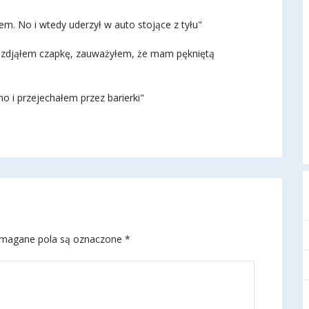
. No i wtedy uderzył w auto stojące z tyłu"
iedy zdjąłem czapkę, zauważyłem, że mam pękniętą
o i przejechałem przez barierki"
magane pola są oznaczone
*