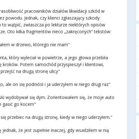
frasobliwość pracowników działów likwidacji szkód w
z powodu. Jednak, czy klienci zgłaszający szkody
 to wątpić, zwłaszcza po lekturze niektórych opisów
e. Oto kilka fragmentów nieco „zakręconych” tekstów:
chałem w drzewo, którego nie mam"
nta, który wyleciał w powietrze, a jego głowa przebiła
rę kroków. Potem samochód przyspieszył i klientowi,
rzejść na drugą stronę ulicy"
 ale on się podniósł i ja uderzyłem w niego drugi raz"
ki wydobywał się dym. Zorientowałem się, że moje auto
m gasić go kocem"
się przebiec na drugą stronę, kiedy w niego uderzyłem."
 jednak, że jest zupełnie inaczej, gdy wsadziłem w nią