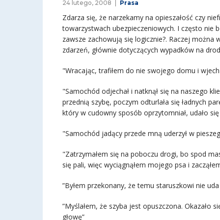
24 lutego, 2008
Prasa
Zdarza się, że narzekamy na opieszałość czy nie
towarzystwach ubezpieczeniowych. I często nie be
zawsze zachowują się logicznie?. Raczej można w
zdarzeń, głównie dotyczących wypadków na drodz
"Wracając, trafiłem do nie swojego domu i wje
"Samochód odjechał i natknął się na naszego klie
przednią szybę, poczym odturlała się ładnych pa
który w cudowny sposób oprzytomniał, udało się p
"Samochód jadący przede mną uderzył w pieszego,
"Zatrzymałem się na poboczu drogi, bo spod mas
się pali, więc wyciągnąłem mojego psa i zacząłe
”Byłem przekonany, że temu staruszkowi nie uda 
”Myślałem, że szyba jest opuszczona. Okazało się
głowę”