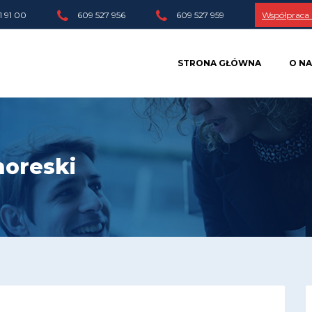
1 91 00
609 527 956
609 527 959
Współpraca
STRONA GŁÓWNA
O NA
oreski