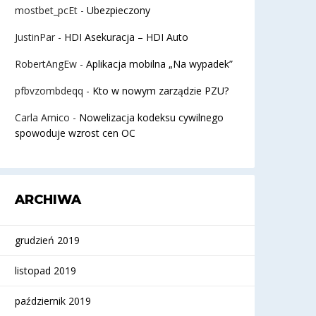
mostbet_pcEt
-
Ubezpieczony
JustinPar
-
HDI Asekuracja – HDI Auto
RobertAngEw
-
Aplikacja mobilna „Na wypadek”
pfbvzombdeqq
-
Kto w nowym zarządzie PZU?
Carla Amico
-
Nowelizacja kodeksu cywilnego
spowoduje wzrost cen OC
ARCHIWA
grudzień 2019
listopad 2019
październik 2019