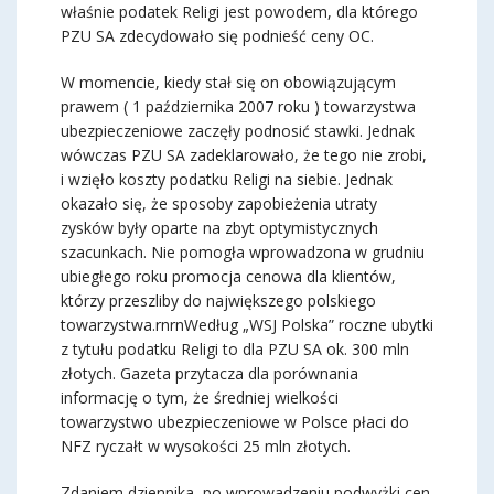
właśnie podatek Religi jest powodem, dla którego
PZU SA zdecydowało się podnieść ceny OC.
W momencie, kiedy stał się on obowiązującym
prawem ( 1 października 2007 roku ) towarzystwa
ubezpieczeniowe zaczęły podnosić stawki. Jednak
wówczas PZU SA zadeklarowało, że tego nie zrobi,
i wzięło koszty podatku Religi na siebie. Jednak
okazało się, że sposoby zapobieżenia utraty
zysków były oparte na zbyt optymistycznych
szacunkach. Nie pomogła wprowadzona w grudniu
ubiegłego roku promocja cenowa dla klientów,
którzy przeszliby do największego polskiego
towarzystwa.rnrnWedług „WSJ Polska” roczne ubytki
z tytułu podatku Religi to dla PZU SA ok. 300 mln
złotych. Gazeta przytacza dla porównania
informację o tym, że średniej wielkości
towarzystwo ubezpieczeniowe w Polsce płaci do
NFZ ryczałt w wysokości 25 mln złotych.
Zdaniem dziennika, po wprowadzeniu podwyżki cen