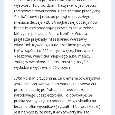
wysokości 10 proc. dziennik uzyskał w jednostkach
terenowych towarzystwa. Dane zebrane przez „WSJ
Polska” mówią jasno: od początku przyszłego
miesiąca decyzję PZU SA najbardziej odczują nowi
klienci mieszkańcy największych miast w Polsce,
którzy nie posiadają żadnych zniżek. Gazeta
przytacza przykłady. Mieszkaniec Warszawy,
właściciel używanego auta z silnikiem powyżej 2
litrów zap0łaci o 200 złotych więcej. Kierowca z
Rzeszowa, właściciel miejskiego auta, mający
zniżkę w wysokości 30 proc. musi się liczyć z
wydatkiem wyższym o 50 złotych.
„WSJ Polska” przypomina, że klientami towarzystwa
jest 8 mln kierowców, co oznacza, że połowa aut
poruszająca się po Polsce jest ubezpieczona u
narodowego ubezpieczyciela. To powoduje, że
przekazywany z tytułu podatku Religi ( składka na
leczenie ofiar wypadków ) ryczałt ( 12 proc. składki )
jest najwyższy ze wszystkich towarzystw. I to