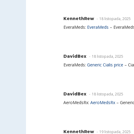
KennethRew
18 listopada, 2025
EveraMeds:
EveraMeds
– EveraMed
DavidBex
18 listopada, 2025
EveraMeds:
Generic Cialis price
– Cia
DavidBex
18 listopada, 2025
AeroMedsRx:
AeroMedsRx
– Generic
KennethRew
19 listopada, 2025