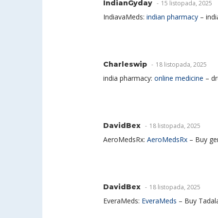
IndianGyday
15 listopada, 2025
IndiavaMeds:
indian pharmacy
– ind
Charleswip
18 listopada, 2025
india pharmacy:
online medicine
– dr
DavidBex
18 listopada, 2025
AeroMedsRx:
AeroMedsRx
– Buy gen
DavidBex
18 listopada, 2025
EveraMeds:
EveraMeds
– Buy Tadala