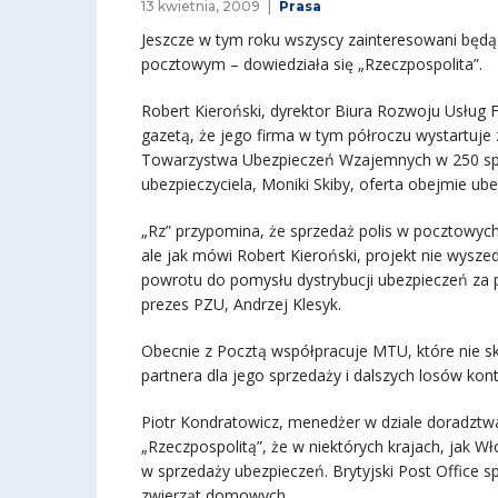
13 kwietnia, 2009
Prasa
Jeszcze w tym roku wszyscy zainteresowani będ
pocztowym – dowiedziała się „Rzeczpospolita”.
Robert Kieroński, dyrektor Biura Rozwoju Usług 
gazetą, że jego firma w tym półroczu wystartu
Towarzystwa Ubezpieczeń Wzajemnych w 250 spe
ubezpieczyciela, Moniki Skiby, oferta obejmie ub
„Rz” przypomina, że sprzedaż polis w pocztowych
ale jak mówi Robert Kieroński, projekt nie wysze
powrotu do pomysłu dystrybucji ubezpieczeń za
prezes PZU, Andrzej Klesyk.
Obecnie z Pocztą współpracuje MTU, które nie
partnera dla jego sprzedaży i dalszych losów kont
Piotr Kondratowicz, menedżer w dziale doradz
„Rzeczpospolitą”, że w niektórych krajach, jak W
w sprzedaży ubezpieczeń. Brytyjski Post Office 
zwierząt domowych.