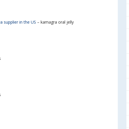
 supplier in the US
– kamagra oral jelly
s
s