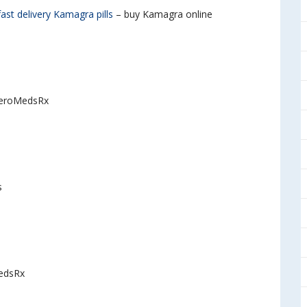
fast delivery Kamagra pills
– buy Kamagra online
eroMedsRx
s
edsRx