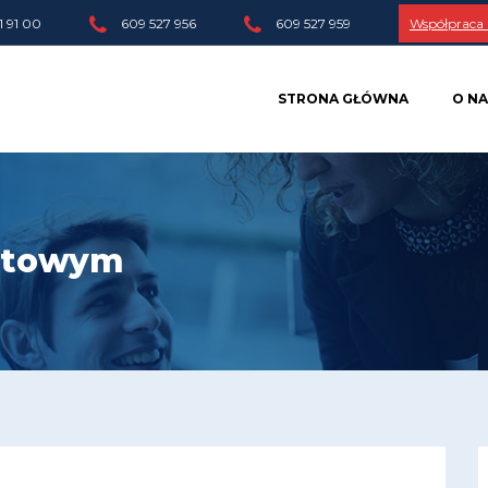
1 91 00
609 527 956
609 527 959
Współpraca
STRONA GŁÓWNA
O NA
cztowym