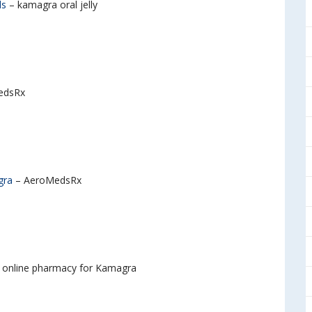
ds
– kamagra oral jelly
edsRx
gra
– AeroMedsRx
 online pharmacy for Kamagra