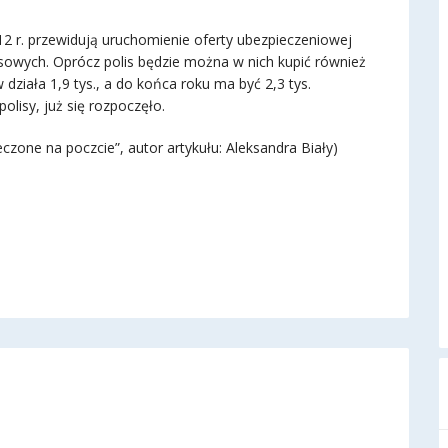
12 r. przewidują uruchomienie oferty ubezpieczeniowej
nsowych. Oprócz polis będzie można w nich kupić również
ziała 1,9 tys., a do końca roku ma być 2,3 tys.
lisy, już się rozpoczęło.
eczone na poczcie”, autor artykułu: Aleksandra Biały)