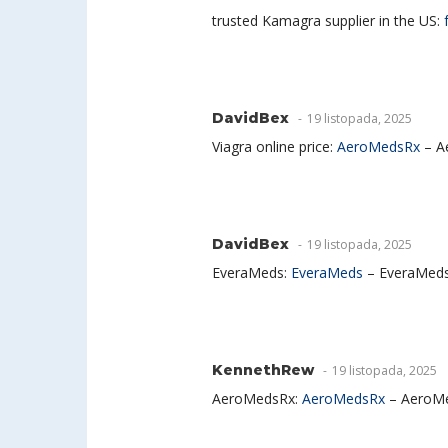
trusted Kamagra supplier in the US:
DavidBex
19 listopada, 2025
Viagra online price:
AeroMedsRx
– A
DavidBex
19 listopada, 2025
EveraMeds:
EveraMeds
– EveraMed
KennethRew
19 listopada, 2025
AeroMedsRx:
AeroMedsRx
– AeroM