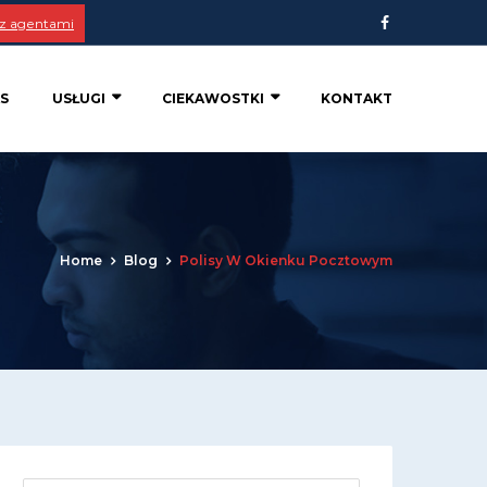
 z agentami
S
USŁUGI
CIEKAWOSTKI
KONTAKT
Home
Blog
Polisy W Okienku Pocztowym