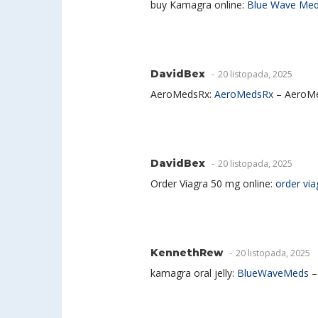
buy Kamagra online:
Blue Wave Me
DavidBex
20 listopada, 2025
AeroMedsRx:
AeroMedsRx
– AeroM
DavidBex
20 listopada, 2025
Order Viagra 50 mg online:
order via
KennethRew
20 listopada, 2025
kamagra oral jelly:
BlueWaveMeds
–