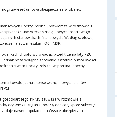
ą mogli zawrzeć umowę ubezpieczenia w okienku
Finansowych Poczty Polskiej, potwierdza w rozmowie z
je ze sprzedażą ubezpieczeń majątkowych Pocztowego
cjalnych stanowiskach finansowych. Według szefowej
ezpieczenia aut, mieszkań, OC i MSP.
 okienkach chciało wprowadzić przed trzema laty PZU,
dł jednak poza wstępne spotkanie. Ostatnio o możliwości
 pośrednictwem Poczty Polskiej wspominał obecny
 skomentowało jednak konsekwencji nowych planów
raktu.
twa gospodarczego KPMG zauważa w rozmowie z
łochy czy Wielka Brytania, poczty odniosły spore sukcesy
sprzedaje nawet popularne na Wyspie ubezpieczenia