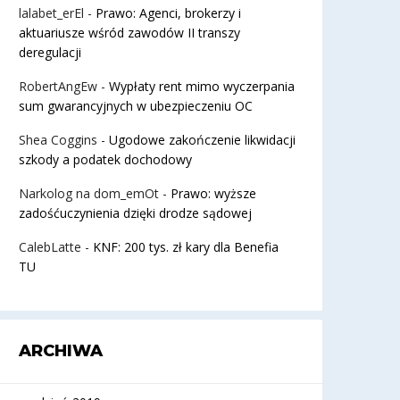
lalabet_erEl
-
Prawo: Agenci, brokerzy i
aktuariusze wśród zawodów II transzy
deregulacji
RobertAngEw
-
Wypłaty rent mimo wyczerpania
sum gwarancyjnych w ubezpieczeniu OC
Shea Coggins
-
Ugodowe zakończenie likwidacji
szkody a podatek dochodowy
Narkolog na dom_emOt
-
Prawo: wyższe
zadośćuczynienia dzięki drodze sądowej
CalebLatte
-
KNF: 200 tys. zł kary dla Benefia
TU
ARCHIWA